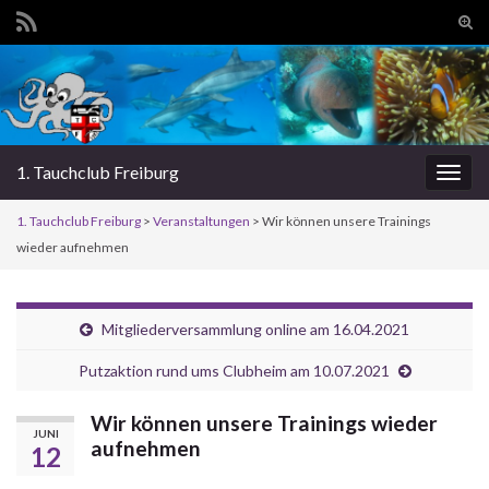
Suc
ums
Search for:
1. Tauchclub Freiburg
Navi
umsc
1. Tauchclub Freiburg
>
Veranstaltungen
> Wir können unsere Trainings
wieder aufnehmen
Mitgliederversammlung online am 16.04.2021
Putzaktion rund ums Clubheim am 10.07.2021
Wir können unsere Trainings wieder
JUNI
aufnehmen
12