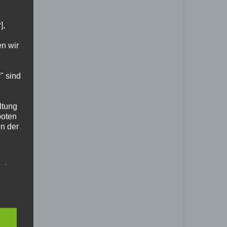
],
en wir
" sind
ltung
boten
n der
et.
cher
ige
n