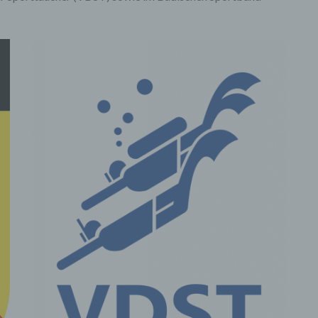
er Kontaktaufnahme mit uns (per Kontaktformular oder Email) w
ngaben des Nutzers zwecks Bearbeitung der Anfrage sowie für
 dass Anschlussfragen entstehen, gespeichert.
nenbezogene Daten werden gelöscht, sofern sie ihren
ndungszweck erfüllt haben und der Löschung keine
wahrungspflichten entgegenstehen.
hebung von Zugriffsdaten
rheben Daten über jeden Zugriff auf den Server, auf dem sich di
t befindet (so genannte Serverlogfiles). Zu den Zugriffsdaten g
der abgerufenen Webseite, Datei, Datum und Uhrzeit des Abru
ragene Datenmenge, Meldung über erfolgreichen Abruf, Browse
 Version, das Betriebssystem des Nutzers, Referrer URL (die zu
hte Seite), IP-Adresse und der anfragende Provider.
erwenden die Protokolldaten ohne Zuordnung zur Person des
rs oder sonstiger Profilerstellung entsprechend den gesetzlich
mmungen nur für statistische Auswertungen zum Zweck des Bet
icherheit und der Optimierung unseres Onlineangebotes. Wir
ten uns jedoch vor, die Protokolldaten nachträglich zu überprüfe
aufgrund konkreter Anhaltspunkte der berechtigte Verdacht ein
swidrigen Nutzung besteht.
ookies & Reichweitenmessung
es sind Informationen, die von unserem Webserver oder Webse