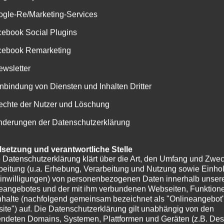
enprächtigen tropischen Gewässern.
ogle-Re/Marketing-Services
cebook Social Plugins
cebook Remarketing
ewsletter
inbindung von Diensten und Inhalten Dritter
echte der Nutzer und Löschung
nderungen der Datenschutzerklärung
elsetzung und verantwortliche Stelle
 Datenschutzerklärung klärt über die Art, den Umfang und Zwec
beitung (u.a. Erhebung, Verarbeitung und Nutzung sowie Einho
inwilligungen) von personenbezogenen Daten innerhalb unser
eangebotes und der mit ihm verbundenen Webseiten, Funktion
nhalte (nachfolgend gemeinsam bezeichnet als "Onlineangebot
ite") auf. Die Datenschutzerklärung gilt unabhängig von den
ndeten Domains, Systemen, Plattformen und Geräten (z.B. Des