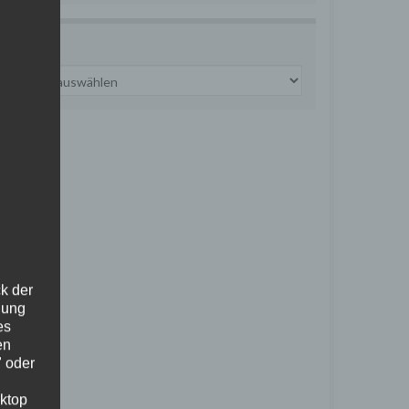
ARCHIV
Archiv
k der
lung
es
en
" oder
ktop