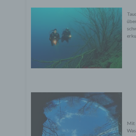
Tauc
über
schw
erku
Mit 
Wass