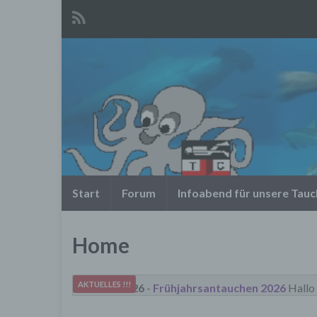
Start
Forum
Infoabend für unsere Tau
Home
AKTUELLES !!!
26. April 2026
-
Frühjahrsantauchen 2026
Hallo zus