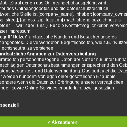
Mobile) auf denen das Onlineangebot ausgeführt wird.
ter des Onlineangebotes und die datenschutzrechtlich
twortliche Stelle ist [company_name], Inhaber: [company_owner
ss_street], [adress_zip_location] (nachfolgend bezeichnet als
eterIn", "wir" oder "uns"). Für die Kontaktmöglichkeiten verweis
nser Impressum
egriff "Nutzer" umfasst alle Kunden und Besucher unseres
eangebotes. Die verwendeten Begrifflichkeiten, wie z.B. "Nutzer
lechtsneutral zu verstehen.
undsätzliche Angaben zur Datenverarbeitung
erarbeiten personenbezogene Daten der Nutzer nur unter Einha
inschlägigen Datenschutzbestimmungen entsprechend den Ge
atensparsamkeit- und Datenvermeidung. Das bedeutet die Date
r werden nur beim Vorliegen einer gesetzlichen Erlaubnis,
sondere wenn die Daten zur Erbringung unserer vertraglichen
ungen sowie Online-Services erforderlich, bzw. gesetzlich
schrieben sind oder beim Vorliegen einer Einwilligung verarbeit
reffen organisatorische, vertragliche und technische
rheitsmaßnahmen entsprechend dem Stand der Technik, um si
ssenziell
ellen, dass die Vorschriften der Datenschutzgesetze eingehalten
n und um damit die durch uns verarbeiteten Daten gegen zufäll
vorsätzliche Manipulationen, Verlust, Zerstörung oder gegen de
✓ Akzeptieren