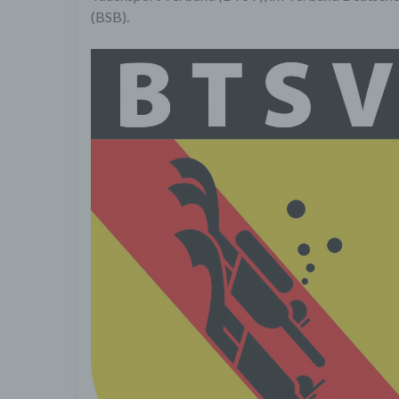
Bei d
(BSB).
die A
Fall,
Perso
Verwe
Aufbe
4. Er
Wir e
Diens
Name 
übert
nebst
besuc
Wir v
Nutze
Besti
der S
behal
wenn 
recht
5. C
Cooki