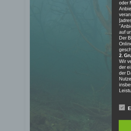
oder 
Anbie
veran
[adre
"Anbi
auf u
Der B
Onlin
gesch
2. Gr
Wir v
der e
der D
Nutze
insbe
Leist
vorge
Wir t
Siche
E
zu st
werde
oder 