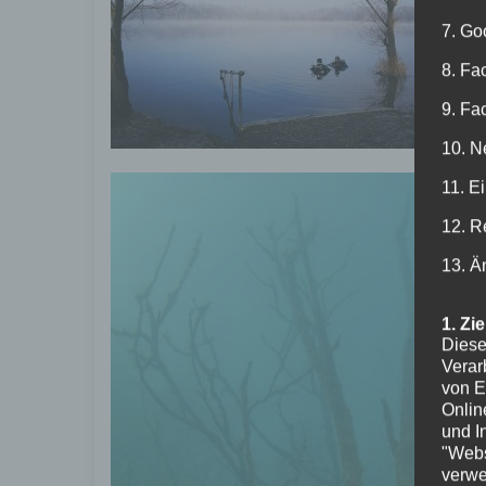
farb
7. Go
8. Fa
9. Fa
10. N
11. E
12. R
13. Ä
1. Zi
Diese
Verar
von E
Onlin
und I
"Webs
verwe