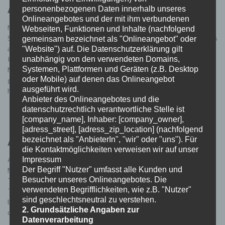
August-Oktober 2012
personenbezogenen Daten innerhalb unseres
Onlineangebotes und der mit ihm verbundenen
Nach einem Wasserschaden an der Küchenwand auf der Herd-
Webseiten, Funktionen und Inhalte (nachfolgend
Seite, der sich allerdings schon vor einigen Jahren ereignete war es
gemeinsam bezeichnet als "Onlineangebot" oder
allerhöchste Zeit geworden, diesen Schaden zu beheben. Die
"Website") auf. Die Datenschutzerklärung gilt
unabhängig von den verwendeten Domains,
Küchenelemente auf der Seite der Küche waren stark in
Systemen, Plattformen und Geräten (z.B. Desktop
Mitleidenschaft gezogen worden und total morsch. Auch eine
oder Mobile) auf denen das Onlineangebot
gewissen Schimmelbildung konnte nicht geleugnet werden. Daher
ausgeführt wird.
hat sich eine Gruppen …
Anbieter des Onlineangebotes und die
datenschutzrechtlich verantwortliche Stelle ist
[company_name], Inhaber: [company_owner],
[adress_street], [adress_zip_location] (nachfolgend
Apnoe-Event am 09.09.2012
bezeichnet als "AnbieterIn", "wir" oder "uns"). Für
die Kontaktmöglichkeiten verweisen wir auf unser
Impressum
Am 9. September 2012 fand am Matschelsee das von Philipp,
Der Begriff "Nutzer" umfasst alle Kunden und
Matthias und Heino organisierte erste Apnoe-Event des 1.
Besucher unseres Onlineangebotes. Die
Tauchclubs Freiburg statt. Bei bestem Wetter ging eine stattliche
verwendeten Begrifflichkeiten, wie z.B. "Nutzer"
Teilnehmerzahl dem Vergnügen nach, ohne störenden
sind geschlechtsneutral zu verstehen.
blubbernden Ballast abzutauchen. [ngg src=“galleries“ ids=“15″
2. Grundsätzliche Angaben zur
display=“basic_thumbnail“ thumbnail_crop=“0″]
Datenverarbeitung