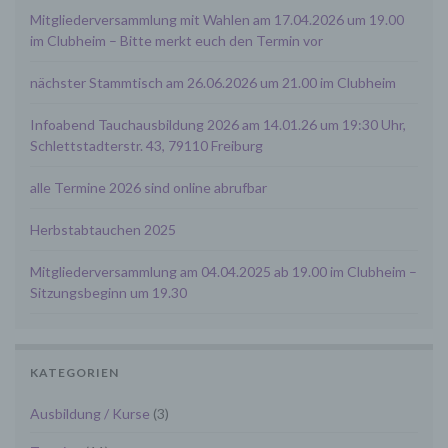
Browsertyp nebst Version, das Betriebssystem des
Mitgliederversammlung mit Wahlen am 17.04.2026 um 19.00
Nutzers, Referrer URL (die zuvor besuchte Seite),
im Clubheim – Bitte merkt euch den Termin vor
IP-Adresse und der anfragende Provider.
Wir verwenden die Protokolldaten ohne
nächster Stammtisch am 26.06.2026 um 21.00 im Clubheim
Zuordnung zur Person des Nutzers oder sonstiger
Profilerstellung entsprechend den gesetzlichen
Bestimmungen nur für statistische Auswertungen
Infoabend Tauchausbildung 2026 am 14.01.26 um 19:30 Uhr,
zum Zweck des Betriebs, der Sicherheit und der
Schlettstadterstr. 43, 79110 Freiburg
Optimierung unseres Onlineangebotes. Wir
behalten uns jedoch vor, die Protokolldaten
alle Termine 2026 sind online abrufbar
nachträglich zu überprüfen, wenn aufgrund
konkreter Anhaltspunkte der berechtigte Verdacht
Herbstabtauchen 2025
einer rechtswidrigen Nutzung besteht.
5. Cookies & Reichweitenmessung
Mitgliederversammlung am 04.04.2025 ab 19.00 im Clubheim –
Cookies sind Informationen, die von unserem
Sitzungsbeginn um 19.30
Webserver oder Webservern Dritter an die Web-
Browser der Nutzer übertragen und dort für einen
späteren Abruf gespeichert werden. Über den
Einsatz von Cookies im Rahmen pseudonymer
KATEGORIEN
Reichweitenmessung werden die Nutzer im
Rahmen dieser Datenschutzerklärung informiert.
Ausbildung / Kurse
(3)
Die Betrachtung dieses Onlineangebotes ist auch
unter Ausschluss von Cookies möglich. Falls die