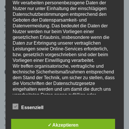
Wir verarbeiten personenbezogene Daten der
Sommerfest am 11.08.2012
Nutzer nur unter Einhaltung der einschlägigen
Datenschutzbestimmungen entsprechend den
Geboten der Datensparsamkeit- und
Da wir in diesem Jahr unser 55 jähriges Bestehen feiern sollte das
Datenvermeidung. Das bedeutet die Daten der
Sommerfest 2012 etwas ganz Besonderes sein. Als Location
Nutzer werden nur beim Vorliegen einer
haben wir den Außenbereich des Westbads unter den „Arkaden“
gesetzlichen Erlaubnis, insbesondere wenn die
zur Verfügug gestellt bekommen. Die angrenzende Wiese konnten
Daten zur Erbringung unserer vertraglichen
wir ebenso benutzen, was durch diverse Spiele wie
Leistungen sowie Online-Services erforderlich,
Bogenschießen, Wikinger-Schach und Volleyball genutz wurde.
bzw. gesetzlich vorgeschrieben sind oder beim
Außerdem haben wir uns …
Vorliegen einer Einwilligung verarbeitet.
Wir treffen organisatorische, vertragliche und
Großputzaktion am
technische Sicherheitsmaßnahmen entsprechend
dem Stand der Technik, um sicher zu stellen, dass
14.07.2012
die Vorschriften der Datenschutzgesetze
eingehalten werden und um damit die durch uns
Im Vorfeld unseres diesjährigen Sommerfestes hatte der
verarbeiteten Daten gegen zufällige oder
vorsätzliche Manipulationen, Verlust, Zerstörung
Außenbereich unseres Clubheims eine kosmetische
oder gegen den Zugriff unberechtigter Personen
Spezialbehandlung dringend nötig. Außerdem wollten wir das
Essenziell
zu schützen.
Sommerfest unter den Arkaden des Außenbereichs des
Sofern im Rahmen dieser Datenschutzerklärung
Westbades abhalten. Dieser Teil des Westbad-Geländes war aber
Inhalte, Werkzeuge oder sonstige Mittel von
durch jahrelanges Brachliegen wieder massiv von der Natur
✓ Akzeptieren