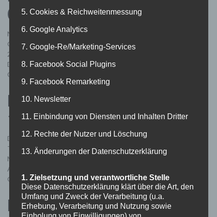
03.11.2012
5. Cookies & Reichweitenmessung
6. Google Analytics
Nachdem unsere neue Küche pünktlich zum Herbstabtauchen im
Oktober fertigstellt werden konnte, wurde sie am 03. Noveber
7. Google-Re/Marketing-Services
2012 mit einem zünftigen gemeinschaftlichen Essen eingeweiht.
8. Facebook Social Plugins
Der Tisch war reichhaltig gedeckt. Es gab Kürbissuppe, feuriges
Chili-Con-Carne sowie mehrere leckere Desserts. [nggallery id=7]
9. Facebook Remarketing
Herbstabtauchen am
10. Newsletter
13.10.2012
11. Einbindung von Diensten und Inhalten Dritter
12. Rechte der Nutzer und Löschung
Das diesjährige Herbstabtauchen erfreute sich an einer regen
Teilnahme. Zunächst wurden bei schönem Wetter am
13. Änderungen der Datenschutzerklärung
Matschelsee Standes-gemäßen Tauchgänge absolviert.
Anschließend gab es dann im Clubheim die nötige Stärkung vom
1. Zielsetzung und verantwortliche Stelle
Grill. [nggallery id=4]
Diese Datenschutzerklärung klärt über die Art, den
Umfang und Zweck der Verarbeitung (u.a.
Renovierung der Küche im
Erhebung, Verarbeitung und Nutzung sowie
Einholung von Einwilligungen) von