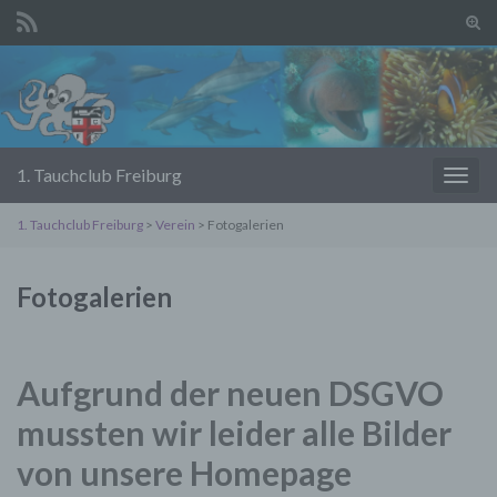
Suc
ums
Search for:
1. Tauchclub Freiburg
Navi
umsc
1. Tauchclub Freiburg
>
Verein
> Fotogalerien
Fotogalerien
Aufgrund der neuen DSGVO
mussten wir leider alle Bilder
von unsere Homepage