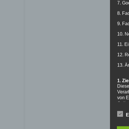
7. Go
8. Fa
9. Fa
10. N
11. E
12. R
13. Ä
1. Zi
Diese
Verar
von E
Onlin
und I
"Webs
E
verwe
oder 