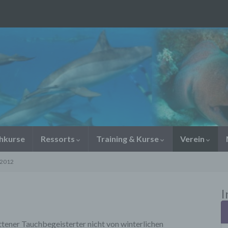
chkurse
Ressorts
Training & Kurse
Verein
 2012
I
ttener Tauchbegeisterter nicht von winterlichen