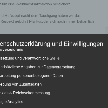
 um eine Weihnachtsattraktion bereichert.
und Hefezopf nacht dem Tauchgang haben wir das
r Respekt gebührt Markus, der sich noch immer beharrlich
enschutzerklärung und Einwilligungen
tsverzeichnis
elsetzung und verantwortliche Stelle
undsätzliche Angaben zur Datenverarbeitung
rarbeitung personenbezogener Daten
hebung von Zugriffsdaten
okies & Reichweitenmessung
ogle Analytics