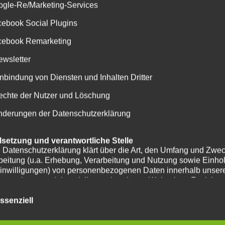
ogle-Re/Marketing-Services
cebook Social Plugins
cebook Remarketing
ewsletter
inbindung von Diensten und Inhalten Dritter
echte der Nutzer und Löschung
nderungen der Datenschutzerklärung
elsetzung und verantwortliche Stelle
 Datenschutzerklärung klärt über die Art, den Umfang und Zwec
beitung (u.a. Erhebung, Verarbeitung und Nutzung sowie Einho
inwilligungen) von personenbezogenen Daten innerhalb unser
eangebotes und der mit ihm verbundenen Webseiten, Funktion
nhalte (nachfolgend gemeinsam bezeichnet als "Onlineangebot
ite") auf. Die Datenschutzerklärung gilt unabhängig von den
ssenziell
ndeten Domains, Systemen, Plattformen und Geräten (z.B. Des
Mobile) auf denen das Onlineangebot ausgeführt wird.