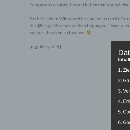
Temperaturen abhalten und haben den Matschelsee
Bei herrlichem Winterwetter und leckerem Kaffe 
diesjährige Nikolaustauchen begangen. Unser alle
weigert, trocken zu tauchen.
[nggallery id=8]
Dat
Inhal
1. Zi
2. Gr
3. Ve
4. Er
5. Co
6. Go