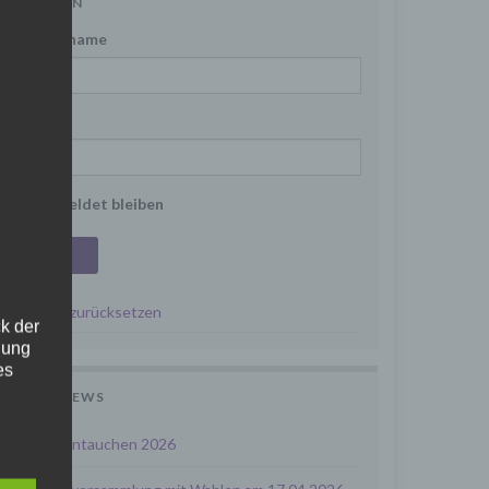
ANMELDEN
Benutzername
Passwort
Angemeldet bleiben
Passwort zurücksetzen
k der
lung
es
en
LETZTE NEWS
" oder
Frühjahrsantauchen 2026
ktop