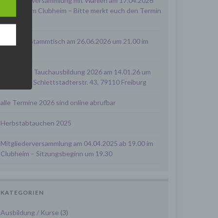
Mitgliederversammlung mit Wahlen am 17.04.2026
um 19.00 im Clubheim – Bitte merkt euch den Termin
],
vor
en wir
nächster Stammtisch am 26.06.2026 um 21.00 im
Clubheim
" sind
Infoabend Tauchausbildung 2026 am 14.01.26 um
19:30 Uhr, Schlettstadterstr. 43, 79110 Freiburg
ltung
boten
alle Termine 2026 sind online abrufbar
n der
Herbstabtauchen 2025
Mitgliederversammlung am 04.04.2025 ab 19.00 im
et.
Clubheim – Sitzungsbeginn um 19.30
cher
ige
KATEGORIEN
n
Ausbildung / Kurse
(3)