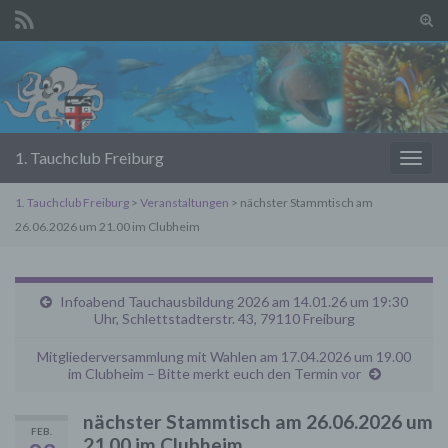
Suc
ums
Search for:
1. Tauchclub Freiburg
Navi
umsc
1. Tauchclub Freiburg
>
Veranstaltungen
> nächster Stammtisch am
26.06.2026 um 21.00 im Clubheim
Infoabend Tauchausbildung 2026 am 14.01.26 um 19:30
Uhr, Schlettstadterstr. 43, 79110 Freiburg
Mitgliederversammlung mit Wahlen am 17.04.2026 um 19.00
im Clubheim – Bitte merkt euch den Termin vor
nächster Stammtisch am 26.06.2026 um
FEB.
21.00 im Clubheim