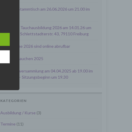
nächster Stammtisch am 26.06.2026 um 21.00 im
Clubheim
Infoabend Tauchausbildung 2026 am 14.01.26 um
19:30 Uhr, Schlettstadterstr. 43, 79110 Freiburg
k der
lung
alle Termine 2026 sind online abrufbar
es
en
Herbstabtauchen 2025
" oder
Mitgliederversammlung am 04.04.2025 ab 19.00 im
ktop
Clubheim – Sitzungsbeginn um 19.30
],
KATEGORIEN
en wir
Ausbildung / Kurse
(3)
" sind
Termine
(11)