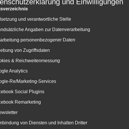
enschutzerklärung und Einwilligungen
 sind online
tsverzeichnis
elsetzung und verantwortliche Stelle
undsätzliche Angaben zur Datenverarbeitung
rarbeitung personenbezogener Daten
hebung von Zugriffsdaten
okies & Reichweitenmessung
ogle Analytics
ogle-Re/Marketing-Services
cebook Social Plugins
cebook Remarketing
ewsletter
inbindung von Diensten und Inhalten Dritter