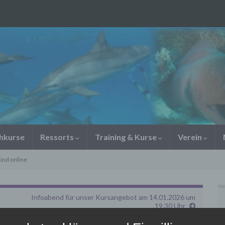
chkurse
Ressorts
Training & Kurse
Verein
ind online
Infoabend für unser Kursangebot am 14.01.2026 um
19.30 Uhr