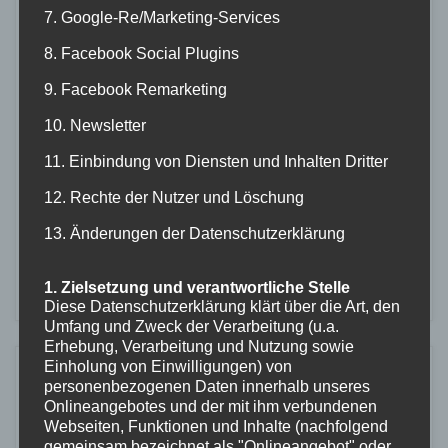
31
05.11.2022
7. Google-Re/Marketing-Services
8. Facebook Social Plugins
Liebes Clubmitglied…, der Herbst ist angekommen, die
Bäume verlieren ihre Blätter was man sehr gut im
9. Facebook Remarketing
Außenbereich des Clubheims beobachten kann. Das
10. Newsletter
Clubheimgelände sowie das Gebäude müssen für den
Winter vorbereitet werden. Deshalb bitten wir
11. Einbindung von Diensten und Inhalten Dritter
dich/euch, uns am Samstag, 05.11.2022 ab 10:00 Uhr bei
12. Rechte der Nutzer und Löschung
der Clubheimputzete zu unterstützen – vor allem speziell
der Außenbereich. Die …
13. Änderungen der Datenschutzerklärung
Weiterlesen
1. Zielsetzung und verantwortliche Stelle
Diese Datenschutzerklärung klärt über die Art, den
Umfang und Zweck der Verarbeitung (u.a.
Erhebung, Verarbeitung und Nutzung sowie
Einholung von Einwilligungen) von
Tauchtermine
personenbezogenen Daten innerhalb unseres
JUNI
28
Onlineangebotes und der mit ihm verbundenen
Webseiten, Funktionen und Inhalte (nachfolgend
gemeinsam bezeichnet als "Onlineangebot" oder