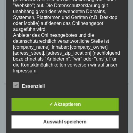
EINTAUCHENIN DEN SOMMERWir gehen Tauchen
"Website") auf. Die Datenschutzerklärung gilt
am:10.07.2022 Matschelsee27.08.2022
unabhängig von den verwendeten Domains,
Apostelsee17.09.2022 FlückigerseeTreffpunkt jeweils
Systemen, Plattformen und Geräten (z.B. Desktop
oder Mobile) auf denen das Onlineangebot
um 9:30Uhr am Clubheim zumAusrüstungscheckund 10
ausgeführt wird.
Uhr Abfahrt
Anbieter des Onlineangebotes und die
datenschutzrechtlich verantwortliche Stelle ist
[company_name], Inhaber: [company_owner],
[adress_street], [adress_zip_location] (nachfolgend
bezeichnet als "AnbieterIn", "wir" oder "uns"). Für
1
…
3
4
5
6
7
…
9
die Kontaktmöglichkeiten verweisen wir auf unser
Impressum
Der Begriff "Nutzer" umfasst alle Kunden und
Besucher unseres Onlineangebotes. Die
Essenziell
verwendeten Begrifflichkeiten, wie z.B. "Nutzer"
ANMELDEN
sind geschlechtsneutral zu verstehen.
2. Grundsätzliche Angaben zur
Benutzername
✓ Akzeptieren
Datenverarbeitung
Wir verarbeiten personenbezogene Daten der
Nutzer nur unter Einhaltung der einschlägigen
Auswahl speichern
Passwort
Datenschutzbestimmungen entsprechend den
Geboten der Datensparsamkeit- und