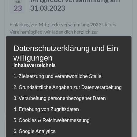
FEB.
23
31.03.2023
Einladung zur Mitgliederversammlung 2023 Liebes
Vereinsmitglied, wir laden dich herzlich zur
Jahreshauptversammlung 2023 des 1. Tauchclub
Datenschutzerklärung und Ein
Freiburg ein. Ort: Clubheim des 1. Tauchclub
Freiburg, Schlettstadter St. 43, 79110 Freiburg
willigungen
Termin: Freitag, 31. März 2023 (kein Training!)
Inhaltsverzeichnis
Ab 18:30 Uhr Registrierung und kleiner
Imbiss 19:30 Uhr Sitzungsbeginn Da es
1. Zielsetzung und verantwortliche Stelle
sich in den vergangenen …
2. Grundsätzliche Angaben zur Datenverarbeitung
3. Verarbeitung personenbezogener Daten
Weiterlesen
4. Erhebung von Zugriffsdaten
5. Cookies & Reichweitenmessung
Clubheimputzete am
6. Google Analytics
OKT.