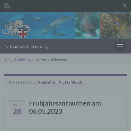
Suc
ums
Search for:
1. Tauchclub Freiburg
Navi
umsc
1. Tauchclub Freiburg
>
Veranstaltungen
KATEGORIE:
VERANSTALTUNGEN
Frühjahrsantauchen am
APR.
28
06.05.2023