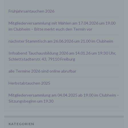
bezeichnet als "Dritt-Anbieter") eingesetzt werden
Frühjahrsantauchen 2026
und deren genannter Sitz im Ausland ist, ist davon
auszugehen, dass ein Datentransfer in die
Sitzstaaten der Dritt-Anbieter stattfindet. Die
Mitgliederversammlung mit Wahlen am 17.04.2026 um 19.00
Übermittlung von Daten in Drittstaaten erfolgt
im Clubheim – Bitte merkt euch den Termin vor
entweder auf Grundlage einer gesetzlichen
Erlaubnis, einer Einwilligung der Nutzer oder
nächster Stammtisch am 26.06.2026 um 21.00 im Clubheim
spezieller Vertragsklauseln, die eine gesetzlich
vorausgesetzte Sicherheit der Daten
Infoabend Tauchausbildung 2026 am 14.01.26 um 19:30 Uhr,
gewährleisten.
Schlettstadterstr. 43, 79110 Freiburg
3. Verarbeitung personenbezogener Daten
Die personenbezogenen Daten werden, neben
alle Termine 2026 sind online abrufbar
den ausdrücklich in dieser Datenschutzerklärung
genannten Verwendung, für die folgenden Zwecke
Herbstabtauchen 2025
auf Grundlage gesetzlicher Erlaubnisse oder
Einwilligungen der Nutzer verarbeitet:
Mitgliederversammlung am 04.04.2025 ab 19.00 im Clubheim –
- Die Zurverfügungstellung, Ausführung, Pflege,
Sitzungsbeginn um 19.30
Optimierung und Sicherung unserer Dienste-,
Service- und Nutzerleistungen;
- Die Gewährleistung eines effektiven
Kundendienstes und technischen Supports.
KATEGORIEN
Wir übermitteln die Daten der Nutzer an Dritte nur,