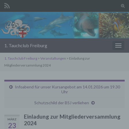
Suc
ums
Search for:
1. Tauchclub Freiburg
Navi
umsc
1. Tauchclub Freiburg
>
Veranstaltungen
> Einladung zur
Mitgliederversammlung 2024
Infoabend für unser Kursangebot am 14.01.2026 um 19.30
Uhr
Schutzschild der BSJ verliehen
Einladung zur Mitgliederversammlung
MÄRZ
2024
23