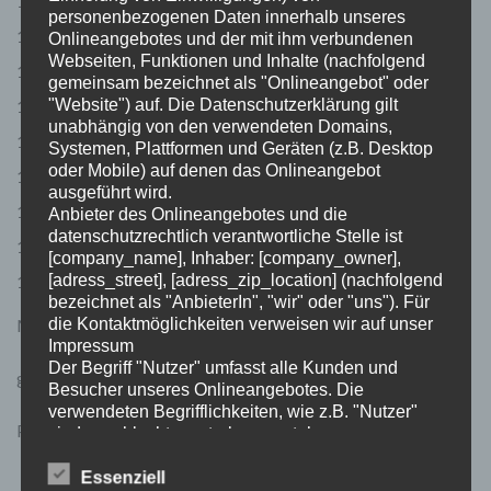
Entlastung der Kassiererin
personenbezogenen Daten innerhalb unseres
Entlastung des gesamten Vorstandes
Onlineangebotes und der mit ihm verbundenen
Webseiten, Funktionen und Inhalte (nachfolgend
Ehrungen
gemeinsam bezeichnet als "Onlineangebot" oder
"Website") auf. Die Datenschutzerklärung gilt
Wahl des Wahlleiters
unabhängig von den verwendeten Domains,
Wahl des gesamten Vorstands
Systemen, Plattformen und Geräten (z.B. Desktop
oder Mobile) auf denen das Onlineangebot
Wahl der Kassenprüfenden
ausgeführt wird.
Energiegutachten Clubheim
Anbieter des Onlineangebotes und die
datenschutzrechtlich verantwortliche Stelle ist
Verschiedenes
[company_name], Inhaber: [company_owner],
[adress_street], [adress_zip_location] (nachfolgend
Clubheimpatenschaften
bezeichnet als "AnbieterIn", "wir" oder "uns"). Für
die Kontaktmöglichkeiten verweisen wir auf unser
Mit freundlichen Grüßen
Impressum
Der Begriff "Nutzer" umfasst alle Kunden und
gez.
Besucher unseres Onlineangebotes. Die
verwendeten Begrifflichkeiten, wie z.B. "Nutzer"
Philipp Fuchs
sind geschlechtsneutral zu verstehen.
2. Grundsätzliche Angaben zur
Essenziell
Datenverarbeitung