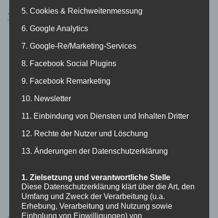
5. Cookies & Reichweitenmessung
Tagesordnung zur Mitgliederversammlung 2024
6. Google Analytics
Begrüßung durch den 1. Vorsitzenden
7. Google-Re/Marketing-Services
Feststellung der Anzahl der anwesenden
8. Facebook Social Plugins
stimmberechtigten Vereinsmitglieder
9. Facebook Remarketing
Feststellung der Beschlussfähigkeit
10. Newsletter
Genehmigung der Tagesordnung
11. Einbindung von Diensten und Inhalten Dritter
Genehmigung des Protokolls der letzten
Mitgliederversammlung
12. Rechte der Nutzer und Löschung
Bericht des 1. Vorsitzenden mit Jahresrückblick
13. Änderungen der Datenschutzerklärung
Kassenbericht
Wirtschaftsplan, u.a. auch Vorstellung neue Füll- und
1. Zielsetzung und verantwortliche Stelle
Diese Datenschutzerklärung klärt über die Art, den
Verleihordnung
Umfang und Zweck der Verarbeitung (u.a.
Bericht der Kassenprüfer
Erhebung, Verarbeitung und Nutzung sowie
Einholung von Einwilligungen) von